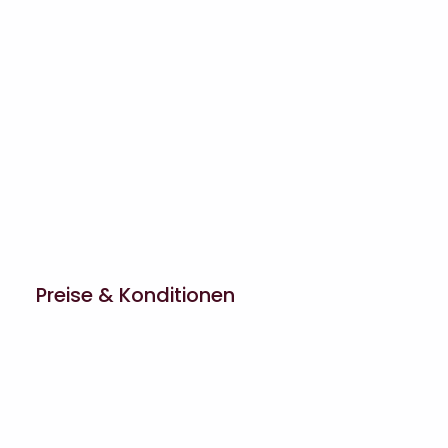
Preise & Konditionen
ab 1 Person 22 Euro – jede weitere
Person 15 Euro*