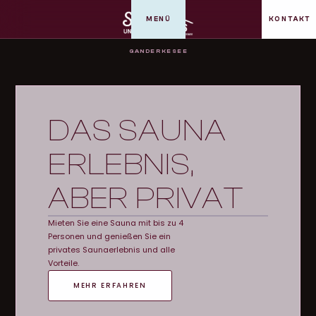
MENÜ
KONTAKT
GANDERKESEE
DAS SAUNA
ERLEBNIS,
ABER PRIVAT
Mieten Sie eine Sauna mit bis zu 4
Personen und genießen Sie ein
privates Saunaerlebnis und alle
Vorteile.
MEHR ERFAHREN