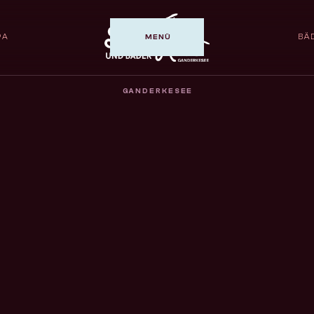
PA
BÄ
MENÜ
GANDERKESEE