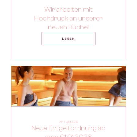
Wir arbeiten mit
Hochdruck an unserer
neuen Küche!
LESEN
AKTUELLES
Neue Entgeltordnung ab